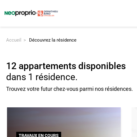
Accueil
Découvrez la résidence
L'Orée Borely
Découvrez Neoproprio
Comment ça
12 appartements disponibles
dans
1 résidence
.
Trouvez votre futur chez-vous parmi nos résidences.
TRAVAUX EN COURS