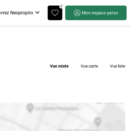
0
vrez Neoproprio
Mon espace perso
cquisition
Le quartier
FAQ
Vue mixte
Vue carte
Vue liste