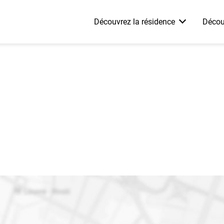
Découvrez la résidence
Décou
 marche ?
Les appartements
Neoproprio vs Location vs A